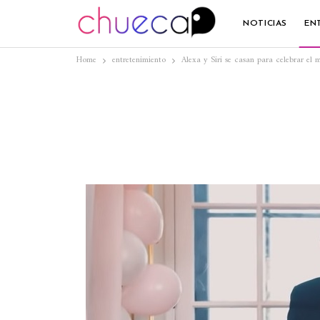
NOTICIAS
EN
Home
entretenimiento
Alexa y Siri se casan para celebrar el 