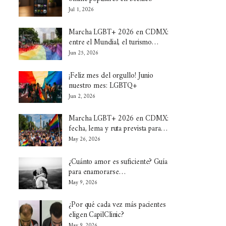
Jul 1, 2026
Marcha LGBT+ 2026 en CDMX:
entre el Mundial, el turismo…
Jun 25, 2026
¡Feliz mes del orgullo! Junio
nuestro mes: LGBTQ+
Jun 2, 2026
Marcha LGBT+ 2026 en CDMX:
fecha, lema y ruta prevista para…
May 26, 2026
¿Cuánto amor es suficiente? Guía
para enamorarse…
May 9, 2026
¿Por qué cada vez más pacientes
eligen CapilClinic?
May 9, 2026