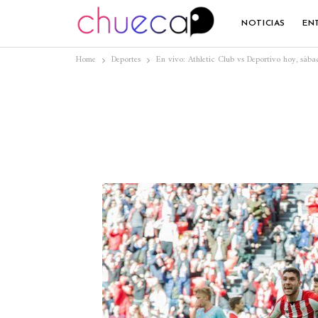
NOTICIAS
EN
Home
Deportes
En vivo: Athletic Club vs Deportivo hoy, sába