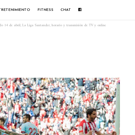
TRETENIMIENTO
FITNESS
CHAT
do 14 de abril, La Liga Santander, horario y transmisión de TV y online