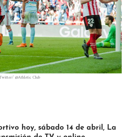
Twitter/ @Athletic Club
ortivo hoy, sábado 14 de abril, La