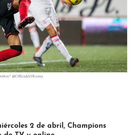
witter/ @OfficialASRoma
iércoles 2 de abril, Champions