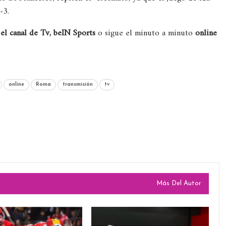
-3.
 el canal de Tv, beIN Sports
o sigue el minuto a minuto
online
online
Roma
transmisión
tv
Más Del Autor