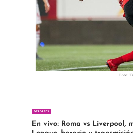
Foto: T
DEPORTES
En vivo: Roma vs Liverpool, m