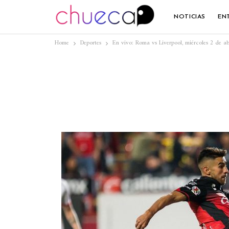
NOTICIAS
EN
Home
Deportes
En vivo: Roma vs Liverpool, miércoles 2 de ab