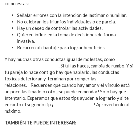
como estas:
Señalar errores con la intención de lastimar o humillar.
No celebran los triunfos individuales o de pareja.
Hay un deseo de controlar las actividades.
Quieren influir en la toma de decisiones de forma
invasiva.
Recurren al chantaje para lograr beneficios.
Y hay muchas otras conductas igual de molestas, como
acosar a
tu pareja en redes sociales
. Si tú las haces, cambia de rumbo. Y si
tu pareja lo hace contigo hay que hablarlo, las conductas
tóxicas deterioran y terminan por romper las
relaciones. Recuerden que cuando hay amor y el vínculo está
un poco lastimado o roto, ¡se puede enmendar! Solo hay que
intentarlo. Esperamos que estos tips ayuden a lograrlo y si te
encantó el segundo tip ¡
ya viene el Buen Fin
! Aprovéchenlo al
máximo.
TAMBIÉN TE PUEDE INTERESAR:
¿Las parejas gay son más
felices que las heterosexuales?