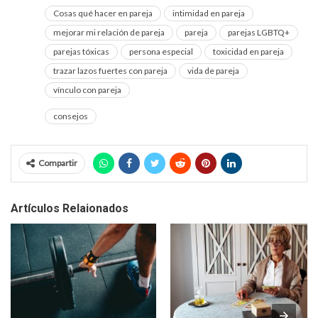
Cosas qué hacer en pareja
intimidad en pareja
mejorar mi relación de pareja
pareja
parejas LGBTQ+
parejas tóxicas
persona especial
toxicidad en pareja
trazar lazos fuertes con pareja
vida de pareja
vínculo con pareja
consejos
Compartir
Artículos Relaionados