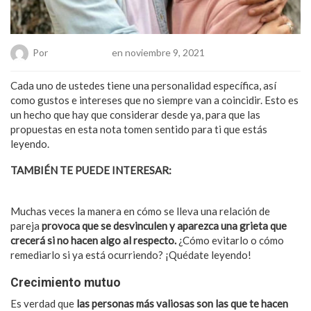
Por
Chueca Team
en noviembre 9, 2021
Cada uno de ustedes tiene una personalidad específica, así
como gustos e intereses que no siempre van a coincidir. Esto es
un hecho que hay que considerar desde ya, para que las
propuestas en esta nota tomen sentido para ti que estás
leyendo.
TAMBIÉN TE PUEDE INTERESAR:
¿Cómo saber si tu novio no
ha olvidado a su expareja?
Muchas veces la manera en cómo se lleva una relación de
pareja
provoca que se desvinculen y aparezca una grieta que
crecerá si no hacen algo al respecto.
¿Cómo evitarlo o cómo
remediarlo si ya está ocurriendo? ¡Quédate leyendo!
Crecimiento mutuo
Es verdad que
las personas más valiosas son las que te hacen