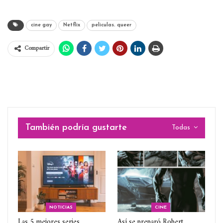
cine gay
Netflix
peliculas. queer
Compartir
También podría gustarte
Todas
NOTICIAS
CINE
Las 5 mejores series
Así se preparó Robert