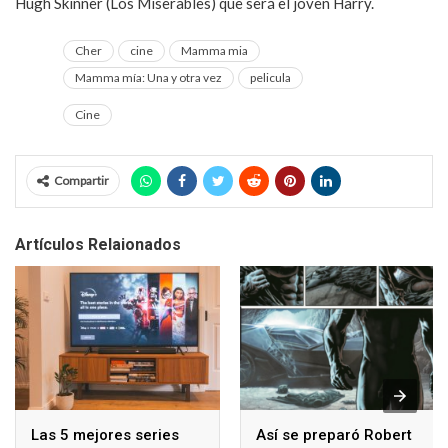
Hugh Skinner (Los Miserables) que será el joven Harry.
Cher
cine
Mamma mia
Mamma mía: Una y otra vez
pelicula
Cine
Compartir
Artículos Relaionados
Las 5 mejores series
Así se preparó Robert