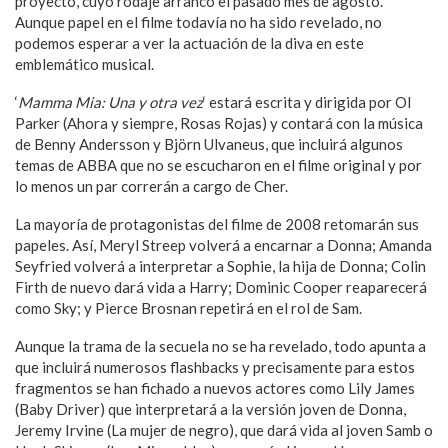
proyecto, cuyo rodaje arrancó el pasado mes de agosto.
Aunque papel en el filme todavía no ha sido revelado, no
podemos esperar a ver la actuación de la diva en este
emblemático musical.
‘
Mamma Mia: Una y otra vez
‘ estará escrita y dirigida por Ol
Parker (Ahora y siempre, Rosas Rojas) y contará con la música
de Benny Andersson y Björn Ulvaneus, que incluirá algunos
temas de ABBA que no se escucharon en el filme original y por
lo menos un par correrán a cargo de Cher.
La mayoría de protagonistas del filme de 2008 retomarán sus
papeles. Así, Meryl Streep volverá a encarnar a Donna; Amanda
Seyfried volverá a interpretar a Sophie, la hija de Donna; Colin
Firth de nuevo dará vida a Harry; Dominic Cooper reaparecerá
como Sky; y Pierce Brosnan repetirá en el rol de Sam.
Aunque la trama de la secuela no se ha revelado, todo apunta a
que incluirá numerosos flashbacks y precisamente para estos
fragmentos se han fichado a nuevos actores como Lily James
(Baby Driver) que interpretará a la versión joven de Donna,
Jeremy Irvine (La mujer de negro), que dará vida al joven Samb o