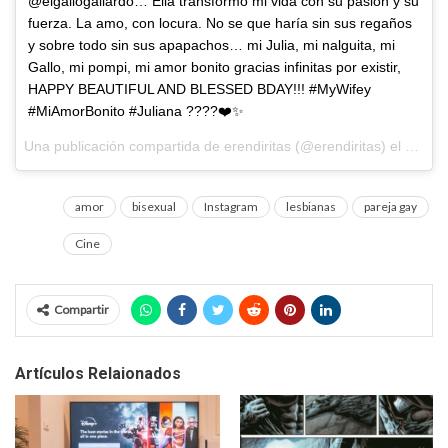
@elgallogallardo… Ella transformó mi vida con su pasión y su
fuerza. La amo, con locura. No se que haría sin sus regaños
y sobre todo sin sus apapachos… mi Julia, mi nalguita, mi
Gallo, mi pompi, mi amor bonito gracias infinitas por existir,
HAPPY BEAUTIFUL AND BLESSED BDAY!!! #MyWifey
#MiAmorBonito #Juliana ????❤️✨
Una publicación compartida de erendiritas (@erendiritas) el
28 de 
amor
bisexual
Instagram
lesbianas
pareja gay
Cine
Compartir
Artículos Relaionados