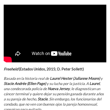
Freeheld
(Estados Unidos, 2015; D. Peter Sollett)
Basada en la historia real de
Laurel Hester (Julianne Moore)
y
Stacie Andr
é
e (Ellen Page)
y su lucha por la justicia. A
Laurel
,
una condecorada policía de
Nueva Jersey
, le diagnostican un
cáncer terminal y quiere dejar su pensión ganada durante años
a su pareja de hecho,
Stacie
. Sin embargo, los funcionarios del
condado, que no ven con buenos ojos la pareja homosexual,
conspiran para evitarlo.