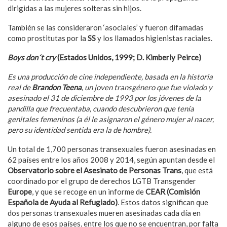
dirigidas a las mujeres solteras sin hijos.
También se las consideraron ‘asociales’ y fueron difamadas
como prostitutas por la
SS
y los llamados higienistas raciales.
Boys don
´
t cry
(Estados Unidos, 1999; D. Kimberly Peirce)
Es una producción de cine independiente, basada en la historia
real de
Brandon Teena
, un joven transg
é
nero que fue violado y
asesinado el 31 de diciembre de 1993 por los jóvenes de la
pandilla que frecuentaba, cuando descubrieron que tenía
genitales femeninos (a
é
l le asignaron el g
é
nero mujer al nacer,
pero su identidad sentida era la de hombre).
Un total de 1,700 personas transexuales fueron asesinadas en
62 países entre los años 2008 y 2014, según apuntan desde el
Observatorio sobre el Asesinato de Personas Trans
, que está
coordinado por el grupo de derechos LGTB Transgender
Europe
, y que se recoge en un informe de
CEAR (Comisión
Española de Ayuda al Refugiado)
. Estos datos significan que
dos personas transexuales mueren asesinadas cada día en
alguno de esos países, entre los que no se encuentran, por falta