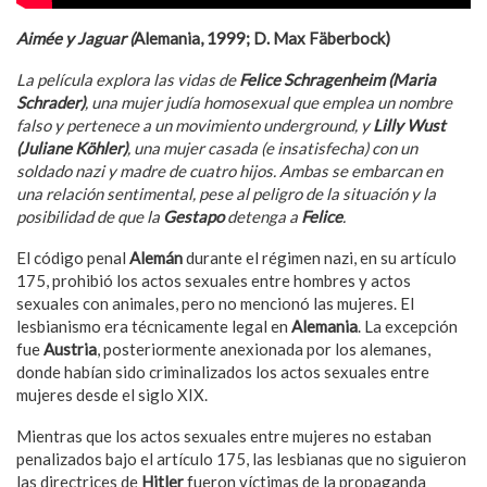
Aim
é
e y Jaguar (
Alemania, 1999; D. Max Fäberbock)
La película explora las vidas de
Felice Schragenheim (Maria
Schrader)
, una mujer judía
homosexual que emplea un nombre
falso y pertenece a un movimiento underground, y
Lilly Wust
(Juliane K
ö
hler)
, una mujer casada (e insatisfecha) con un
soldado nazi y madre de cuatro hijos. Ambas se embarcan en
una relación sentimental, pese al peligro de la situación y la
posibilidad de que la
Gestapo
detenga a
Felice
.
El código penal
Alemán
durante el régimen nazi, en su artículo
175, prohibió los actos sexuales entre hombres y actos
sexuales con animales, pero no mencionó las mujeres. El
lesbianismo era técnicamente legal en
Alemania
. La excepción
fue
Austria
, posteriormente anexionada por los alemanes,
donde habían sido criminalizados los actos sexuales entre
mujeres desde el siglo XIX.
Mientras que los actos sexuales entre mujeres no estaban
penalizados bajo el artículo 175, las lesbianas que no siguieron
las directrices de
Hitler
fueron víctimas de la propaganda