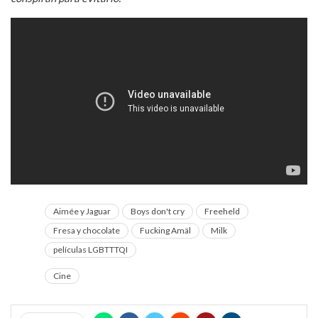
Aimée y Jaguar
Boys don't cry
Freeheld
Fresa y chocolate
Fucking Amäl
Milk
películas LGBTTTQI
Cine