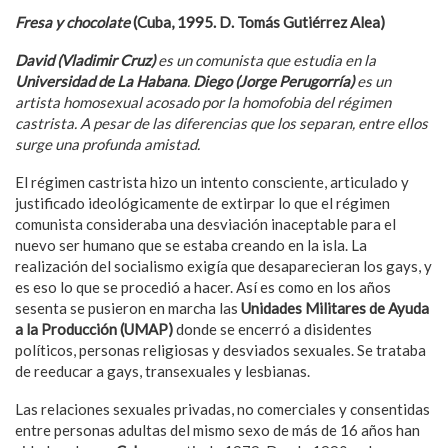
Fresa y chocolate
(Cuba, 1995. D. Tomás Gutiérrez Alea)
David (Vladimir Cruz)
es un comunista que estudia en la
Universidad de La Habana
.
Diego (Jorge Perugorría)
es un
artista homosexual acosado por la homofobia del r
é
gimen
castrista. A pesar de las diferencias que los separan, entre ellos
surge una profunda amistad.
El régimen castrista hizo un intento consciente, articulado y
justificado ideológicamente de extirpar lo que el régimen
comunista consideraba una desviación inaceptable para el
nuevo ser humano que se estaba creando en la isla. La
realización del socialismo exigía que desaparecieran los gays, y
es eso lo que se procedió a hacer. Así es como en los años
sesenta se pusieron en marcha las
Unidades Militares de Ayuda
a la Producción (UMAP)
donde se encerró a disidentes
políticos, personas religiosas y desviados sexuales. Se trataba
de reeducar a gays, transexuales y lesbianas.
Las relaciones sexuales privadas, no comerciales y consentidas
entre personas adultas del mismo sexo de más de 16 años han