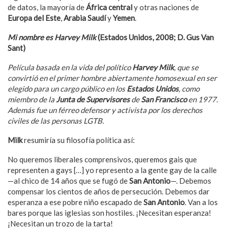
de datos, la mayoría de
África central
y otras naciones de
Europa del Este
,
Arabia Saudí
y
Yemen
.
Mi nombre es Harvey Milk
(Estados Unidos, 2008; D. Gus Van
Sant)
Película basada en la vida del político
Harvey Milk
, que se
convirtió en el primer hombre abiertamente homosexual en ser
elegido para un cargo público en los
Estados Unidos
, como
miembro de la
Junta de Supervisores
de
San Francisco
en 1977.
Además fue un f
é
rreo defensor y activista por los derechos
civiles de las personas LGTB.
Milk
resumiría su filosofía política así:
No queremos liberales comprensivos, queremos gais que
representen a gays […] yo represento a la gente gay de la calle
—al chico de 14 años que se fugó de
San Antonio
—. Debemos
compensar los cientos de años de persecución. Debemos dar
esperanza a ese pobre niño escapado de
San Antonio
. Van a los
bares porque las iglesias son hostiles. ¡Necesitan esperanza!
¡Necesitan un trozo de la tarta!