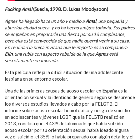
Fucking Am
äl
(Suecia, 1998. D. Lukas Moodysoon)
Agnes ha llegado hace un año y medio a
Amal
, una pequeña y
aburrida ciudad sueca, y no ha hecho amigos todavía. Sus padres
se empeñan en prepararle una fiesta por su 16 cumpleaños,
pero ella está convencida de que nadie querrá venir a su casa.
En realidad la única invitada que le importa es su compañera
Elin
, una rubia con aspecto rebelde de la que
Agnes
está
secretamente enamorada.
Esta película refleja la difícil situación de una adolescente
lesbiana en su entorno escolar.
Una de las primeras causas de acoso escolar en
España
es la
orientación sexual y la identidad de género según se desprende
los diversos estudios llevados a cabo por la FELGTB. El
informe sobre acoso escolar homofóbico y riesgo de suicidio
en adolescentes y jóvenes LGBT que la FELGTB realizó en
2013, concluía que el 43% del alumnado que había sufrido
acoso escolar por su orientación sexual había ideado alguna
vez el suicidio, el 35% lo había preparado con algún detalle y el