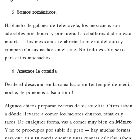
Somos rom
á
nticos.
Hablando de galanes de telenovela, los mexicanos son
adorables por dentro y por fuera. La caballerosidad no está
muerta — los mexicanos te abrirán la puerta del auto y
compartirán sus nachos en el cine. No todo es sólo sexo
para estos muchachos.
Amamos la comida.
Desde el desayuno en la cama hasta un tentempié de media
noche, ¡le ponemos salsa a todo!
Algunos chicos preparan recetas de su abuelita. Otros saben
a dónde llevarte a comer los mejores churros, tamales y
tacos. De cualquier forma, vas a comer muy bien en
México
.
Y no te preocupes por subir de peso — hay muchas formas
para que tú y tu pareja quemen unas cuantas calorías, saben