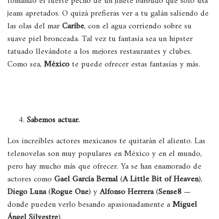
tomando el fuerte pecho de un jinete barbudo que sólo usa
jeans apretados. O quizá prefieras ver a tu galán saliendo de
las olas del mar
Caribe
, con el agua corriendo sobre su
suave piel bronceada. Tal vez tu fantasía sea un hipster
tatuado llevándote a los mejores restaurantes y clubes.
Como sea,
México
te puede ofrecer estas fantasías y más.
Sabemos actuar.
Los increíbles actores mexicanos te quitarán el aliento. Las
telenovelas son muy populares en México y en el mundo,
pero hay mucho más que ofrecer. Ya se han enamorado de
actores como
Gael García Bernal
(
A
Little Bit of Heaven
),
Diego Luna
(
Rogue One
) y
Alfonso Herrera
(
Sense8
—
donde pueden verlo besando apasionadamente a
Miguel
Ángel Silvestre
).