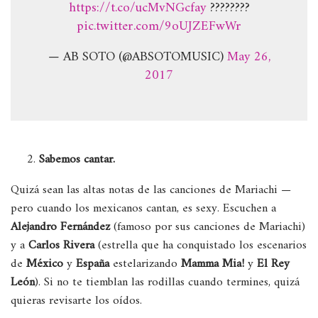
https://t.co/ucMvNGcfay
????️‍????
pic.twitter.com/9oUJZEFwWr
— AB SOTO (@ABSOTOMUSIC)
May 26,
2017
Sabemos cantar.
Quizá sean las altas notas de las canciones de Mariachi —
pero cuando los mexicanos cantan, es sexy. Escuchen a
Alejandro Fernández
(famoso por sus canciones de Mariachi)
y a
Carlos Rivera
(estrella que ha conquistado los escenarios
de
México
y
España
estelarizando
Mamma Mia!
y
El Rey
León
). Si no te tiemblan las rodillas cuando termines, quizá
quieras revisarte los oídos.