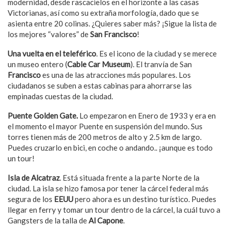
modernidad, desde rascacielos en el horizonte a las casas
Victorianas, así como su extraña morfología, dado que se
asienta entre 20 colinas. ¿Quieres saber más? ¡Sigue la lista de
los mejores “valores” de
San Francisco
!
Una vuelta en el telef
é
rico
. Es el icono de la ciudad y se merece
un museo entero (
Cable Car Museum
). El tranvía de San
Francisco
es una de las atracciones más populares. Los
ciudadanos se suben a estas cabinas para ahorrarse las
empinadas cuestas de la ciudad.
Puente Golden Gate.
Lo empezaron en Enero de 1933 y era en
el momento el mayor Puente en suspensión del mundo. Sus
torres tienen más de 200 metros de alto y 2.5 km de largo.
Puedes cruzarlo en bici, en coche o andando.. ¡aunque es todo
un tour!
Isla de Alcatraz
. Está situada frente a la parte Norte de la
ciudad. La isla se hizo famosa por tener la cárcel federal más
segura de los
EEUU
pero ahora es un destino turístico. Puedes
llegar en ferry y tomar un tour dentro de la cárcel, la cuál tuvo a
Gangsters de la talla de
Al Capone
.