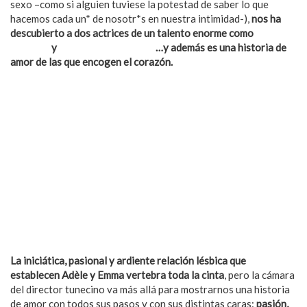
sexo –como si alguien tuviese la potestad de saber lo que
hacemos cada un* de nosotr*s en nuestra intimidad-),
nos ha
descubierto a dos actrices de un talento enorme como
Lea
Seydoux
y
Adéle Exarchopoulos
…y además es una historia de
amor de las que encogen el corazón.
La iniciática, pasional y ardiente relación lésbica que
establecen Adèle y Emma vertebra toda la cinta
, pero la cámara
del director tunecino va más allá para mostrarnos una historia
de amor con todos sus pasos y con sus distintas caras:
pasión,