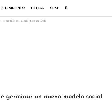
TRETENIMIENTO
FITNESS
CHAT
uevo modelo social más justo en Chile
ace germinar un nuevo modelo social