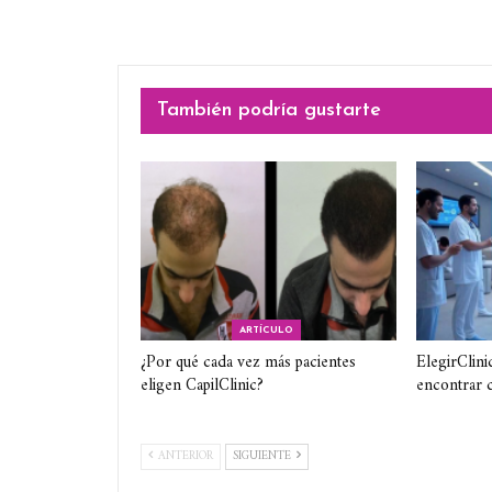
También podría gustarte
ARTÍCULO
¿Por qué cada vez más pacientes
ElegirClini
eligen CapilClinic?
encontrar c
ANTERIOR
SIGUIENTE