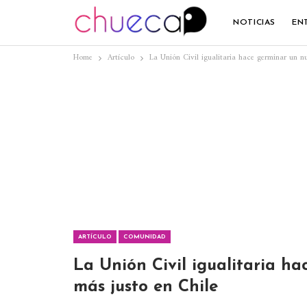
NOTICIAS
EN
Home
Artículo
La Unión Civil igualitaria hace germinar un n
ARTÍCULO
COMUNIDAD
La Unión Civil igualitaria h
más justo en Chile