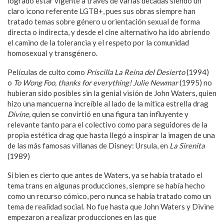
logrado estar vigente a través de varias decadas siendo
un
claro icono referente LGTB+, pues sus obras siempre han
tratado temas sobre género u orientación sexual de forma
directa o indirecta, y desde el cine alternativo ha ido abriendo
el camino de la tolerancia y el respeto por la comunidad
homosexual y transgénero.
Películas de culto como
Priscilla La Reina del Desierto
(1994)
o
To Wong Foo, thanks for everything!
Julie
Newmar
(1995) no
hubieran sido posibles sin la genial visión de John Waters, quien
hizo una mancuerna increíble al lado de la mítica estrella drag
Divine,
quien se convirtió en una figura tan influyente y
relevante tanto para el colectivo como para seguidores de la
propia estética drag que hasta llegó a inspirar la imagen de una
de las más famosas villanas de Disney: Ursula, en
La Sirenita
(1989)
Si bien es cierto que antes de Waters, ya se había tratado el
tema trans en algunas producciones, siempre se había hecho
como un recurso cómico, pero nunca se había tratado como un
tema de realidad social. No fue hasta que John Waters y Divine
empezaron a realizar producciones en las que