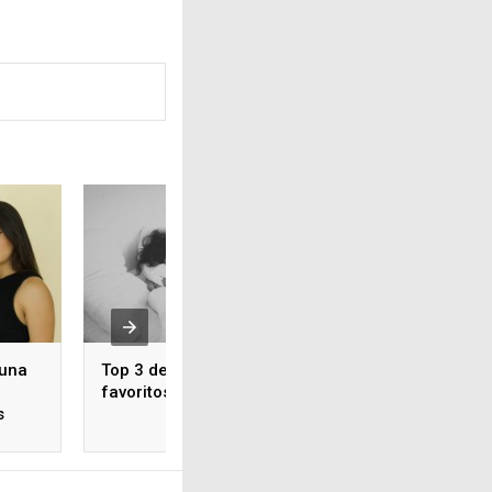
 una
Top 3 de juguetes
Tigres Femenil vs
favoritos
América Femenil
s
¿Cuándo y dónde v
partido en vivo?