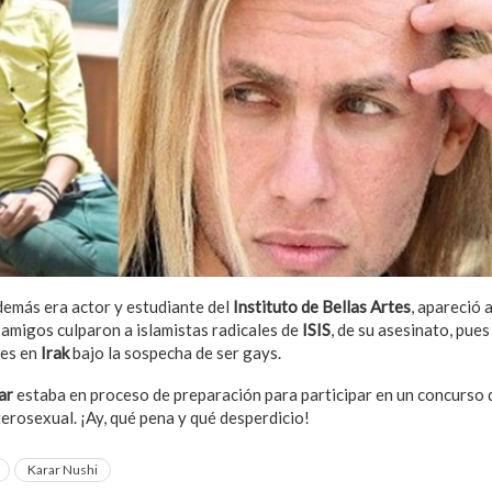
demás era actor y estudiante del
Instituto de
Bellas Artes
, apareció 
 amigos culparon a islamistas radicales de
ISIS
, de su asesinato, pue
res en
Irak
bajo la sospecha de ser gays.
ar
estaba en proceso de preparación para participar en un concurso 
rosexual. ¡Ay, qué pena y qué desperdicio!
Karar Nushi