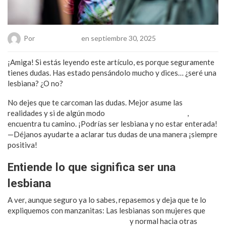
Por
Chueca Team
en septiembre 30, 2025
¡Amiga! Si estás leyendo este artículo, es porque seguramente
tienes dudas. Has estado pensándolo mucho y dices… ¿seré una
lesbiana? ¿O no?
No dejes que te carcoman las dudas. Mejor asume las
realidades y si de algún modo
te sirven estos consejos
,
encuentra tu camino. ¡Podrías ser lesbiana y no estar enterada!
—Déjanos ayudarte a aclarar tus dudas de una manera ¡siempre
positiva!
Entiende lo que significa ser una
lesbiana
A ver, aunque seguro ya lo sabes, repasemos y deja que te lo
expliquemos con manzanitas: Las lesbianas son mujeres que
sienten una atracción sexual natural
y normal hacia otras