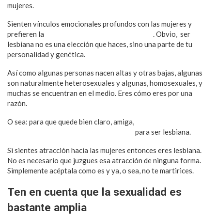
mujeres.
Sienten vínculos emocionales profundos con las mujeres y
prefieren la
compañía romántica de otra dama
. Obvio, ser
lesbiana no es una elección que haces, sino una parte de tu
personalidad y genética.
Así como algunas personas nacen altas y otras bajas, algunas
son naturalmente heterosexuales y algunas, homosexuales, y
muchas se encuentran en el medio. Eres cómo eres por una
razón.
O sea: para que quede bien claro, amiga,
reconocer y aceptar
tus sentimientos es todo lo que importa
para ser lesbiana.
Si sientes atracción hacia las mujeres entonces eres lesbiana.
No es necesario que juzgues esa atracción de ninguna forma.
Simplemente acéptala como es y ya, o sea, no te martirices.
Ten en cuenta que la sexualidad es
bastante amplia