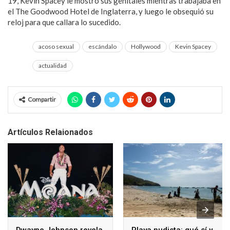
19, Kevin Spacey le mostró sus genitales mientras trabajaba en
el The Goodwood Hotel de Inglaterra, y luego le obsequió su
reloj para que callara lo sucedido.
acoso sexual
escándalo
Hollywood
Kevin Spacey
actualidad
Compartir
Artículos Relaionados
Dwayne Johnson revela
Playa nudista: qué sí y