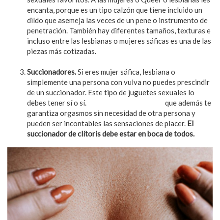
encanta, porque es un tipo calzón que tiene incluido un
dildo que asemeja las veces de un pene o instrumento de
penetración. También hay diferentes tamaños, texturas e
incluso entre las lesbianas o mujeres sáficas es una de las
piezas más cotizadas.
Pruébalo en pareja, te vas a
divertir y a gozar.
Succionadores.
Si eres mujer sáfica, lesbiana o
simplemente una persona con vulva no puedes prescindir
de un succionador. Este tipo de juguetes sexuales lo
debes tener sí o sí.
El placer hecho juguete
que además te
garantiza orgasmos sin necesidad de otra persona y
pueden ser incontables las sensaciones de placer.
El
succionador de clítoris debe estar en boca de todos.