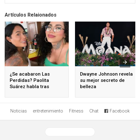
Artículos Relaionados
¿Se acabaron Las
Dwayne Johnson revela
Perdidas? Paolita
su mejor secreto de
Suárez habla tras
belleza
polémicos comentarios
de Karina Torres
Noticias
entretenimiento
Fitness
Chat
Facebook
Ver versión desktop