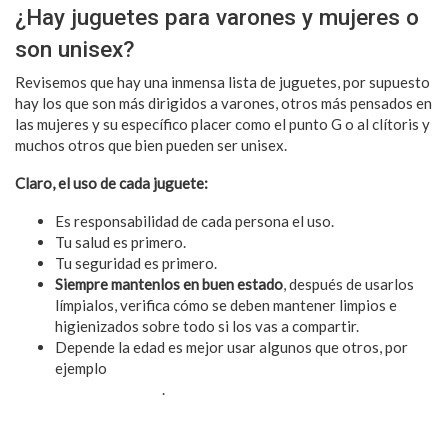
¿Hay juguetes para varones y mujeres o
son unisex?
Revisemos que hay una inmensa lista de juguetes, por supuesto
hay los que son más dirigidos a varones, otros más pensados en
las mujeres y su específico placer como el punto G o al clítoris y
muchos otros que bien pueden ser unisex.
Claro, el uso de cada juguete:
Es responsabilidad de cada persona el uso.
Tu salud es primero.
Tu seguridad es primero.
Siempre mantenlos en buen estado
, después de usarlos
límpialos, verifica cómo se deben mantener limpios e
higienizados sobre todo si los vas a compartir.
Depende la edad es mejor usar algunos que otros, por
ejemplo
si eres estudiante y apenas estás iniciando con la
actividad sexual
.
¿Cómo y dónde ver futbol femenino?