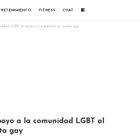
TRETENIMIENTO
FITNESS
CHAT
unidad LGBT al aparecer en portada de revista gay
apoyo a la comunidad LGBT al
ta gay