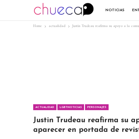
NOTICIAS
EN
Home
actualidad
Justin Trudeau reafirma su apoyo a la com
ACTUALIDAD
LGBTNOTICIAS
PERSONAJES
Justin Trudeau reafirma su 
aparecer en portada de revis