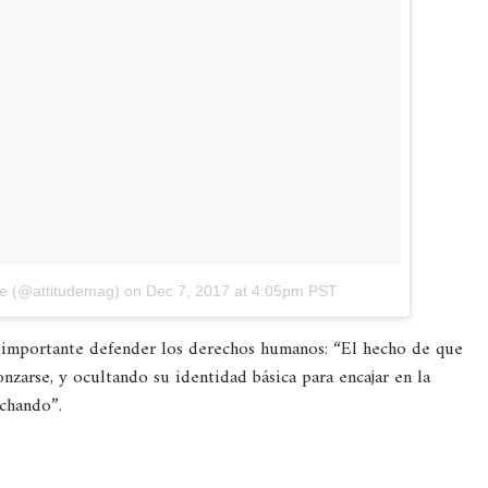
ne (@attitudemag)
on
Dec 7, 2017 at 4:05pm PST
importante defender los derechos humanos: “El hecho de que
zarse, y ocultando su identidad básica para encajar en la
uchando”.