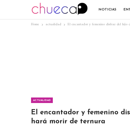
NOTICIAS
EN
Home
actualidad
El encantador y femenino disfraz del hijo d
ACTUALIDAD
El encantador y femenino disf
hará morir de ternura