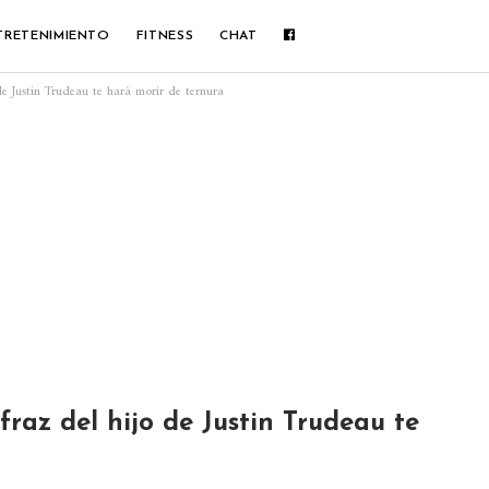
TRETENIMIENTO
FITNESS
CHAT
e Justin Trudeau te hará morir de ternura
raz del hijo de Justin Trudeau te