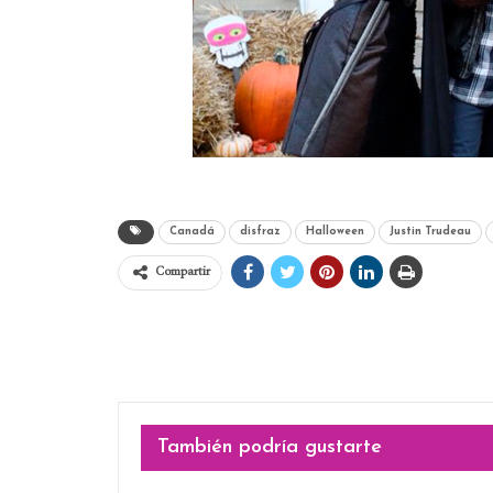
Canadá
disfraz
Halloween
Justin Trudeau
Compartir
También podría gustarte