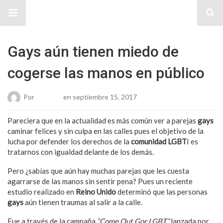
Sitio Chueca LGBT
Gays aún tienen miedo de
cogerse las manos en público
Por
Roberto
en septiembre 15, 2017
Pareciera que en la actualidad es más común ver a parejas
gays
caminar felices y sin culpa en las calles pues el objetivo de la
lucha por defender los derechos de la
comunidad LGBT
I es
tratarnos con igualdad delante de los demás.
Pero ¿sabías que aún hay muchas parejas que les cuesta
agarrarse de las manos sin sentir pena? Pues un reciente
estudio realizado en
Reino Unido
determinó que las personas
gays
aún tienen traumas al salir a la calle.
Fue a través de la campaña
“Come Out Gor LGBT”
lanzada por