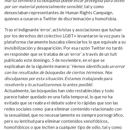
mal su término o su búsqueda puede estar protegida para usted
por ser material potencialmente sensible
‘, tal y como
denunciaban representantes de Human Rights Campaign,
quienes a cusaron a Twitter de discriminación y homofobia.
Tras el indignante ‘error’, activistas y asociaciones que luchan
por los derechos del colectivo LGBT+ levantaron la voz pues la
plataforma claramente buscaba silenciarlos lo que equivale a su
invisibilización y desaparición. Por esa razón Twitter no tardó
en responder que se trataba de un ‘error’ a través de un tuit
publicado este domingo, 5 de noviembre, en el que se
explicaban de la siguiente manera: ‘
Hemos identificado un error
con los resultados de búsquedas de ciertos términos. Nos
disculpamos por esta situación. Estamos trabajando para
resolverlo y lo actualizaremos lo antes posible
‘.
Actualmente, las búsquedas han sido restablecidas y todo
parece haber quedado en una falla temporal, lo que no ha
evitado que se reabra el debate sobre lo rápidas que son las
redes sociales como para eliminar contenido relacionado con
la sexualidad, que no necesariamente es siempre pornográfico,
pero su lentitud para eliminar contenidos xenofóbicos,
homofóbicos o que inciten a cualquier tipo de odio, tal y como