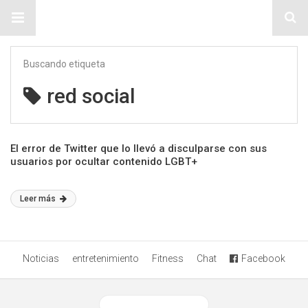
Sitio Chueca LGBT
Buscando etiqueta
red social
El error de Twitter que lo llevó a disculparse con sus
usuarios por ocultar contenido LGBT+
Leer más
Noticias
entretenimiento
Fitness
Chat
Facebook
Ver versión desktop