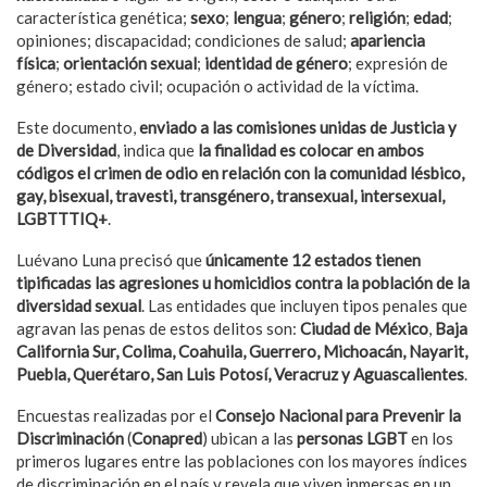
característica genética;
sexo
;
lengua
;
género
;
religión
;
edad
;
opiniones; discapacidad; condiciones de salud;
apariencia
física
;
orientación sexual
;
identidad de género
; expresión de
género; estado civil; ocupación o actividad de la víctima.
Este documento,
enviado a las comisiones unidas de Justicia y
de Diversidad
, indica que
la finalidad es colocar en ambos
códigos el crimen de odio en relación con la comunidad lésbico,
gay, bisexual, travesti, transgénero, transexual, intersexual,
LGBTTTIQ+
.
Luévano Luna precisó que
únicamente 12 estados tienen
tipificadas las agresiones u homicidios contra la población de la
diversidad sexual
. Las entidades que incluyen tipos penales que
agravan las penas de estos delitos son:
Ciudad de México
,
Baja
California Sur, Colima, Coahuila, Guerrero, Michoacán, Nayarit,
Puebla, Querétaro, San Luis Potosí, Veracruz y Aguascalientes
.
Encuestas realizadas por el
Consejo Nacional para Prevenir la
Discriminación
(
Conapred
) ubican a las
personas LGBT
en los
primeros lugares entre las poblaciones con los mayores índices
de discriminación en el país y revela que viven inmersas en un