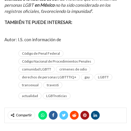
personas LGBT
en México
no ha sido considerada en los
registros oficiales, favoreciendo la impunidad
“.
TAMBIÉN TE PUEDE INTERESAR:
Sacerdote se declaró
homosexual y apoya a la comunidad LGBTIQ+
Autor: I.S. con información de
Informador MX
Código de Penal Federal
Código Nacional de Procedimientos Penales
comunidad LGBTT
crímenes de odio
derechos de personas LGBTTTIQ+
gay
LGBTT
transexual
travesti
actualidad
LGBTnoticias
Compartir