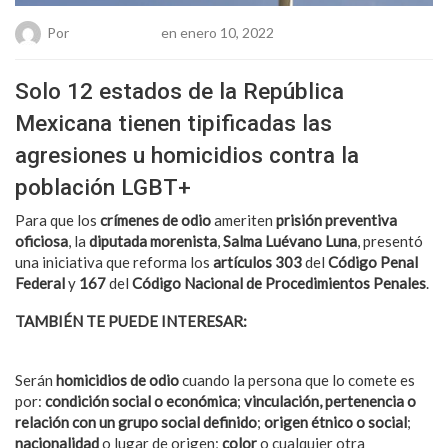
Por
Chueca Team
en enero 10, 2022
Solo 12 estados de la República
Mexicana tienen tipificadas las
agresiones u homicidios contra la
población LGBT+
Para que los
crímenes de odio
ameriten
prisión preventiva
oficiosa
, la
diputada morenista
,
Salma Luévano Luna
, presentó
una iniciativa que reforma los
artículos 303
del
Código Penal
Federal
y
167
del
Código Nacional de Procedimientos Penales
.
TAMBIÉN TE PUEDE INTERESAR:
Inglaterra eliminó
condenas por relaciones homosexuales
Serán
homicidios de odio
cuando la persona que lo comete es
por:
condición social o económica
;
vinculación, pertenencia o
relación con un grupo social definido
;
origen étnico o social
;
nacionalidad
o lugar de origen;
color
o cualquier otra