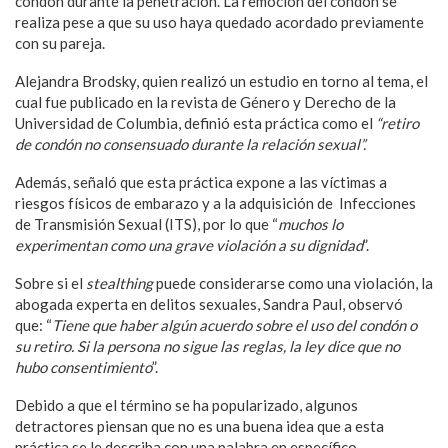
condón durante la penetración. La remoción del condón se
realiza pese a que su uso haya quedado acordado previamente
con su pareja.
Alejandra Brodsky, quien realizó un estudio en torno al tema, el
cual fue publicado en la revista de Género y Derecho de la
Universidad de Columbia, definió esta práctica como el
“retiro
de condón no consensuado durante la relación sexual”.
Además, señaló que esta práctica expone a las víctimas a
riesgos físicos de embarazo y a la adquisición de Infecciones
de Transmisión Sexual (ITS), por lo que “
muchos lo
experimentan como una grave violación a su dignidad
”.
Sobre si el
stealthing
puede considerarse como una violación, la
abogada experta en delitos sexuales, Sandra Paul, observó
que: “
Tiene que haber algún acuerdo sobre el uso del condón o
su retiro. Si la persona no sigue las reglas, la ley dice que no
hubo consentimiento
”.
Debido a que el término se ha popularizado, algunos
detractores piensan que no es una buena idea que a esta
práctica se le describa con una palabra en específico.