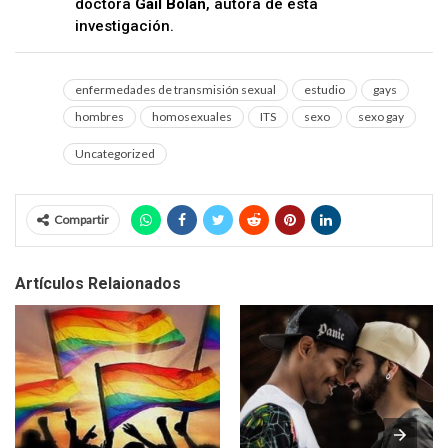
doctora
Gail Bolan
, autora de esta
investigación.
enfermedades de transmisión sexual
estudio
gays
hombres
homosexuales
ITS
sexo
sexo gay
Uncategorized
Compartir
Artículos Relaionados