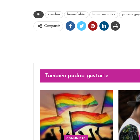
condón
homofobia
homosexuales
pareja gay
Compartir
También podría gustarte
COMUNIDAD