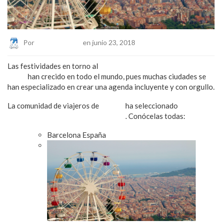
Por
Eduardo Lopez
en junio 23, 2018
Las festividades en torno al
Día Internacional del Orgullo
LGBT
han crecido en todo el mundo, pues muchas ciudades se
han especializado en crear una agenda incluyente y con orgullo.
La comunidad de viajeros de
minube
ha seleccionado
las 25
ciudades más
gay friendly
del mundo
. Conócelas todas:
Barcelona España