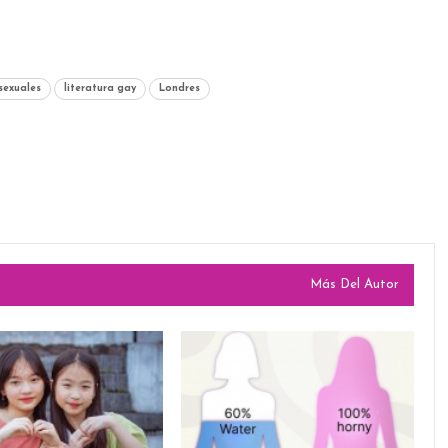
exuales
literatura gay
Londres
Más Del Autor