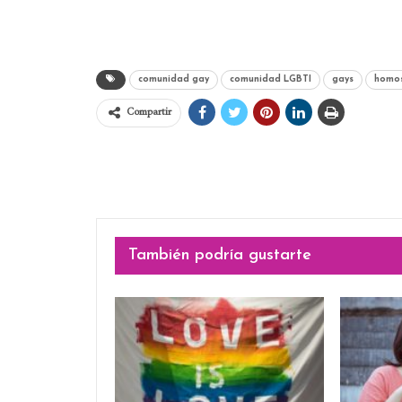
comunidad gay
comunidad LGBTI
gays
homos
Compartir
También podría gustarte