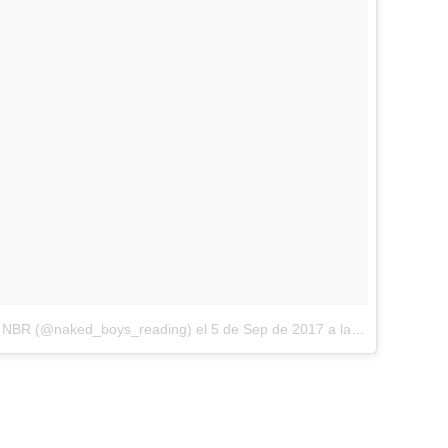
ial NBR (@naked_boys_reading)
el
5 de Sep de 2017 a la(s) 1:43 PDT