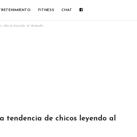
TRETENIMIENTO
FITNESS
CHAT
e chicos leyendo al desnudo
a tendencia de chicos leyendo al