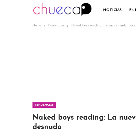
NOTICIAS
EN
Home
Tendencias
Naked boys reading: La nueva tendencia d
TENDENCIAS
Naked boys reading: La nuev
desnudo