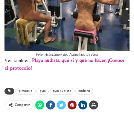
Foto: Association des Naturistes de Paris
Ver también:
Playa nudista: qué sí y qué no hacer. ¡Conoce
el protocolo!
gimnasio
gym
gym nudista
nudista
Compartir