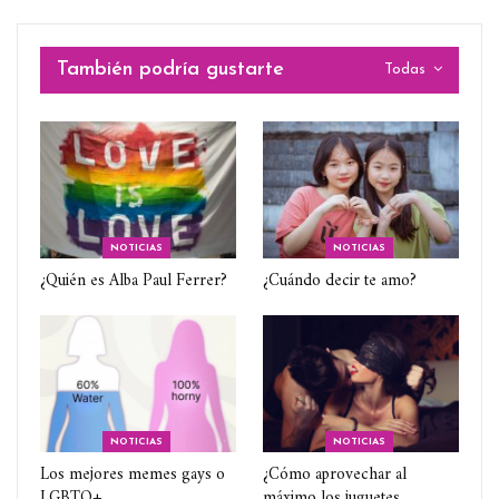
También podría gustarte
Todas
NOTICIAS
NOTICIAS
¿Quién es Alba Paul Ferrer?
¿Cuándo decir te amo?
NOTICIAS
NOTICIAS
Los mejores memes gays o
¿Cómo aprovechar al
LGBTQ+
máximo los juguetes