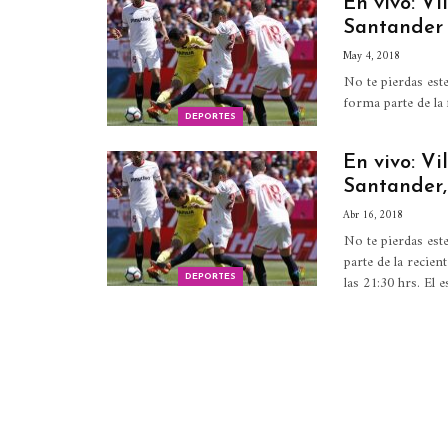
En vivo: Vi
Santander 
May 4, 2018
No te pierdas est
forma parte de la
DEPORTES
En vivo: Vi
Santander,
Abr 16, 2018
No te pierdas est
parte de la recien
las 21:30 hrs. El 
DEPORTES