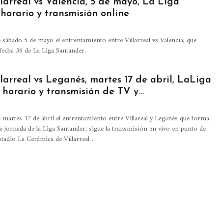
llarreal vs Valencia, 5 de mayo, La Liga
horario y transmisión online
e sábado 5 de mayo el enfrentamiento entre Villarreal vs Valencia, que
 fecha 36 de La Liga Santander.
llarreal vs Leganés, martes 17 de abril, LaLiga
 horario y transmisión de TV y…
e martes 17 de abril el enfrentamiento entre Villareal y Leganés que forma
te jornada de la Liga Santander, sigue la transmisión en vivo en punto de
estadio La Cerámica de Villarreal…