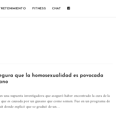
TRETENIMIENTO
FITNESS
CHAT
egura que la homosexualidad es povocada
ano
s una supuesta investigadora que aseguró haber encontrado la cura de la
 que es causada por un gusano que come semen.
Fue en un programa de
ait donde explicó que se graduó de un
…