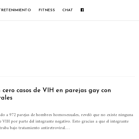
TRETENIMIENTO
FITNESS
CHAT
 cero casos de VIH en parejas gay con
rales
ado a 972 parejas de hombres homosexuales, reveló que no existe ninguna
e VIH por parte del integrante negativo.
Esto gracias a que el integrante
raba bajo tratamiento antiretroviral.
…