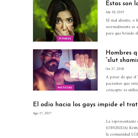
Estas son l
Abr 30, 2019
El mal aliento, o 
normalmente es al
para que brinde e
FITNESS
Hombres qu
“slut shami
Oct 27, 2018
A pesar de que el
pacientes que est
concepto se utili
NOTICIAS
El odio hacia los gays impide el tra
Ago 17, 2017
La representante 
(ONUSIDA) Kritta
la comunidad LGBT