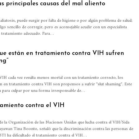
as principales causas del mal aliento
haliatosis, puede surgir por falta de higiene o por algún problema de salud;
go sencillo de corregir, pero es aconsejable acudir con un especialista
l tratamiento adecuado.
Para
…
e están en tratamiento contra VIH sufren
ng”
 VIH cada vez resulta menos mortal con un tratamiento correcto, los
án en tratamiento contra VIH son propensos a sufrir "slut shaming". Este
za para culpar por una forma irresponsable de…
tamiento contra el VIH
de la Organización de las Naciones Unidas que lucha contra el VIH/Sida
yawan Tina Boonto, señaló que la discriminación contra las personas de
I ha dificultado el tratamiento contra el VIH…