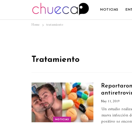
NOTICIAS
EN
Home
tratamiento
Tratamiento
Reportaron
antiretrovi
May 11, 2019
Un estudio realiz
nueva infección d
positivo se encont
NOTICIAS