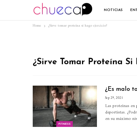
NOTICIAS
EN
Home
¿Sirve tomar proteína si hago ejercicio?
¿Sirve Tomar Proteína Si 
¿Es malo t
Sep 29, 2021
Las proteínas en p
deportistas. ¿Po
en su máximo niv
FITNESS