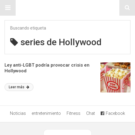
Sitio Chueca LGBT
Buscando etiqueta
series de Hollywood
Ley anti-LGBT podría provocar crisis en
Hollywood
Leer más
Noticias
entretenimiento
Fitness
Chat
Facebook
Ver versión desktop