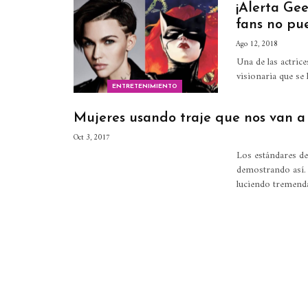
¡Alerta Ge
fans no pu
Ago 12, 2018
Una de las actric
visionaria que se
ENTRETENIMIENTO
Mujeres usando traje que nos van 
Oct 3, 2017
Los estándares de
demostrando así.
luciendo tremend