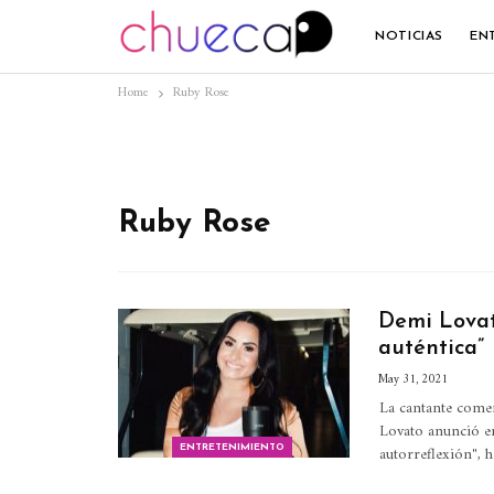
NOTICIAS
EN
Home
Ruby Rose
Ruby Rose
Demi Lovat
auténtica”
May 31, 2021
La cantante comen
Lovato anunció en
autorreflexión", h
ENTRETENIMIENTO