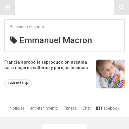
Sitio Chueca LGBT
Buscando etiqueta
Emmanuel Macron
Francia aprobó la reproducción asistida
para mujeres solteras y parejas lésbicas
Leer más
Noticias
entretenimiento
Fitness
Chat
Facebook
Ver versión desktop