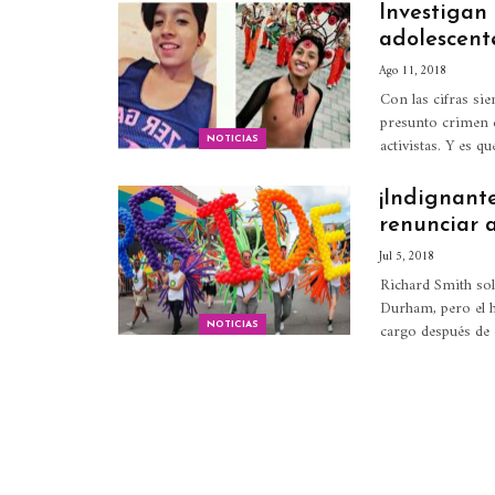
Investigan
adolescent
Ago 11, 2018
Con las cifras si
presunto crimen d
activistas. Y es 
NOTICIAS
¡Indignant
renunciar 
Jul 5, 2018
Richard Smith sol
Durham, pero el h
cargo después de
NOTICIAS