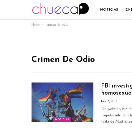
NOTICIAS
EN
Home
crímen de odio
Crímen De Odio
FBI investi
homosexual
Nov 2, 2018
Un político repub
impulsando el od
trata de Matt She
NOTICIAS