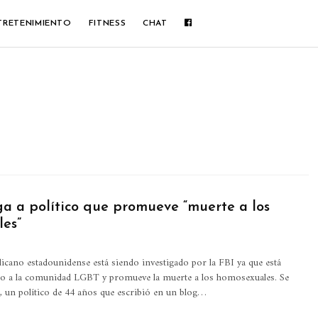
TRETENIMIENTO
FITNESS
CHAT
ga a político que promueve “muerte a los
es”
licano estadounidense está siendo investigado por la FBI ya que está
io a la comunidad LGBT y promueve la muerte a los homosexuales. Se
a, un político de 44 años que escribió en un blog…