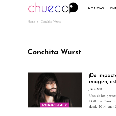
NOTICIAS
EN
Home
Conchita Wurst
Conchita Wurst
¡De impact
imagen, est
Jun 5, 2018
Uno de los person
LGBT es Conchita 
desde 2014, cuand
ENTRETENIMIENTO