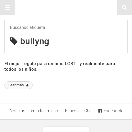
Sitio Chueca LGBT
Buscando etiqueta
bullyng
El mejor regalo para un niño LGBT… y realmente para
todos los niños.
Leer más
Noticias
entretenimiento
Fitness
Chat
Facebook
Ver versión desktop