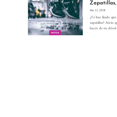
Zapatillas,
Abr 12, 2018
¿Te has fijado qu
zapatillas? Atrás
hacer de su clóse
MODA