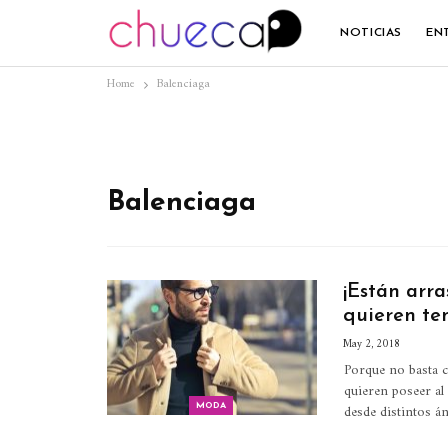
NOTICIAS
EN
Home
Balenciaga
Balenciaga
¡Están arr
quieren te
May 2, 2018
Porque no basta c
quieren poseer a
desde distintos á
MODA