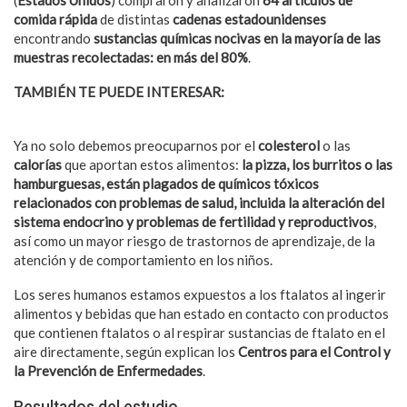
comida rápida
de distintas
cadenas estadounidenses
encontrando
sustancias químicas nocivas en la mayoría de las
muestras recolectadas: en más del 80%
.
TAMBIÉN TE PUEDE INTERESAR:
Además de la comida, la
obesidad puede ser causada por estos aspectos
Ya no solo debemos preocuparnos por el
colesterol
o las
calorías
que aportan estos alimentos:
la pizza, los burritos o las
hamburguesas, están plagados de químicos tóxicos
relacionados con problemas de salud, incluida la alteración del
sistema endocrino y problemas de fertilidad y reproductivos
,
así como un mayor riesgo de trastornos de aprendizaje, de la
atención y de comportamiento en los niños.
Los seres humanos estamos expuestos a los ftalatos al ingerir
alimentos y bebidas que han estado en contacto con productos
que contienen ftalatos o al respirar sustancias de ftalato en el
aire directamente, según explican los
Centros para el Control y
la Prevención de Enfermedades
.
Resultados del estudio