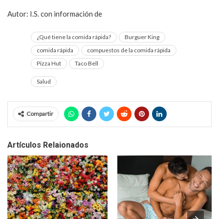
Autor: I.S. con información de
Muy Interesante
¿Qué tiene la comida rápida?
Burguer King
comida rápida
compuestos de la comida rápida
Pizza Hut
Taco Bell
Salud
Compartir
Artículos Relaionados