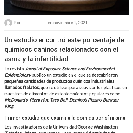
Por
Chueca Team
en noviembre 1, 2021
Un estudio encontró este porcentaje de
químicos dañinos relacionados con el
asma y la infertilidad
La revista
Jornal of Expusure Science and Environmental
Epidemiology
publicó un
estudio
en el que se
descubrieron
pequeñas cantidades de productos químicos industriales
llamados ftalatos
, que se utilizan para suavizar los plásticos en
muestras de alimentos de establecimientos populares como
McDonlad’s
,
Pizza Hut
,
Taco Bell
,
Domino’s Pizza
o
Burguer
King
.
Primer estudio que examina la comida por sí misma
Los investigadores de la
Universidad George Washington
(
Estados Unidos
) compraron y analizaron
64 artículos de