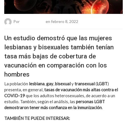
Por
Chueca Team
en febrero 8, 2022
Un estudio demostró que las mujeres
lesbianas y bisexuales también tenían
tasa más bajas de cobertura de
vacunación en comparación con los
hombres
La población
lesbiana
,
gay
,
bisexual
y
transexual
(
LGBT
)
presenta, en general,
tasas de vacunación más altas contra el
COVID-19
que los adultos heterosexuales, de acuerdo a un
estudio. También, según el análisis, las
personas LGBT
demostraron tener más confianza en la inmunización
.
TAMBIÉN TE PUEDE INTERESAR:
Un nuevo experimento
muestra una nueva vía para transmitir el Covid-19