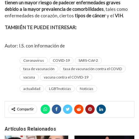
tienen un mayor riesgo de padecer enfermedades graves
debido a la mayor prevalencia de comorbilidades
, tales como
enfermedades de corazón, ciertos
tipos de cáncer
y el
VIH
.
TAMBIÉN TE PUEDE INTERESAR:
Importante no excederse al
iniciar o retomar la vida fitness
Autor: I.S. con información de
El Sol de Tampico
Coronavirus
COVID-19
SARS-CoV-2
tasa de vacunación
tasa de vacunación contra el COVID
vacuna
vacuna contra el COVID-19
actualidad
LGBTnoticias
Noticias
Compartir
Artículos Relaionados