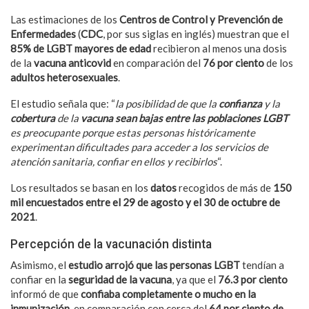
Las estimaciones de los
Centros de Control y Prevención de
Enfermedades
(
CDC
, por sus siglas en inglés) muestran que el
85% de LGBT mayores de edad
recibieron al menos una dosis
de la
vacuna anticovid
en comparación del
76 por ciento
de los
adultos heterosexuales
.
El estudio señala que: “
la posibilidad de que la
confianza
y la
cobertura
de la
vacuna sean bajas entre las poblaciones LGBT
es preocupante porque estas personas históricamente
experimentan dificultades para acceder a los servicios de
atención sanitaria, confiar en ellos y recibirlos
“.
Los resultados se basan en los
datos
recogidos de más de
150
mil encuestados entre el 29 de agosto y el 30 de octubre de
2021
.
Percepción de la vacunación distinta
Asimismo, el
estudio arrojó que las personas LGBT
tendían a
confiar en la
seguridad de la vacuna
, ya que el
76.3 por ciento
informó de que
confiaba completamente o mucho en la
inmunización
, en comparación con cerca del
64 por ciento de