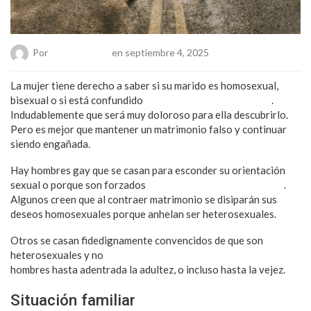
Por
Chueca Team
en septiembre 4, 2025
La mujer tiene derecho a saber si su marido es homosexual,
bisexual o si está confundido
sobre su orientación sexual
.
Indudablemente que será muy doloroso para ella descubrirlo.
Pero es mejor que mantener un matrimonio falso y continuar
siendo engañada.
Hay hombres gay que se casan para esconder su orientación
sexual o porque son forzados
por sus padres y comunidades
.
Algunos creen que al contraer matrimonio se disiparán sus
deseos homosexuales porque anhelan ser heterosexuales.
Otros se casan fidedignamente convencidos de que son
heterosexuales y no
descubren su atracción hacia otros
hombres hasta adentrada la adultez, o incluso hasta la vejez.
Situación familiar