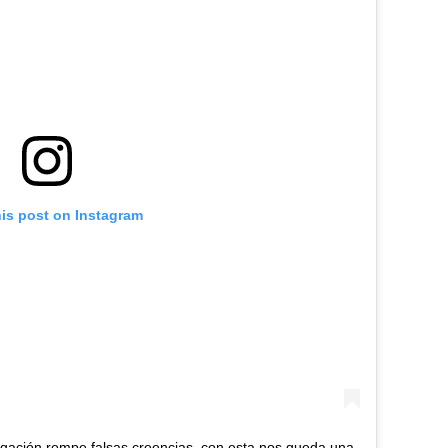
his post on Instagram
tigación rompe falsas creencias, con esta nos queda una