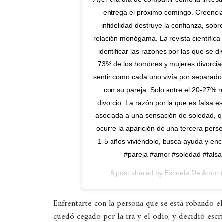
entrega el próximo domingo. Creencia: 
infidelidad destruye la confianza, sob
relación monógama. La revista científica 
identificar las razones por las que se 
73% de los hombres y mujeres divorciad
sentir como cada uno vivía por separado, 
con su pareja. Solo entre el 20-27% r
divorcio. La razón por la que es falsa es
asociada a una sensación de soledad, que
ocurre la aparición de una tercera perso
1-5 años viviéndolo, busca ayuda y enc
#pareja #amor #soledad #falsa
A post shared by
Escuela De Amor
Enfrentarte con la persona que se está robando e
quedó cegado por la ira y el odio, y decidió escri