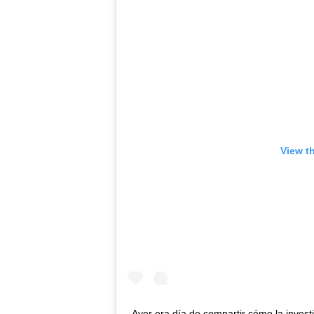
View t
Ayer era día de compartir cómo la inves