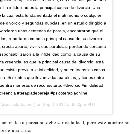
La infidelidad es la principal causa de divorcio. Una
re la cual está fundamentada el matrimonio o cualquier
de divorcio y segundas nupcias, en un estudio dirigido a
divorciaron unas centenas de pareja, encontraron que el
as, reportaron como la principal causa de su divorcio:
crecía aparte, vivir vidas paralelas, perdiendo cercanía
esponsabilizaron a la infidelidad cómo la causa de su
ta creencia, es que la principal causa del divorcio, está
 existe previo a la infidelidad, y no en todos los casos
na. Si sientes que llevan vidas paralelas, y tienes entre
uentra maneras de reconectarte. #divorcio #infidelidad
creencia #terapiadepareja #psicoterapiaonline
(@escueladeamor) on
Sep 3, 2018 at 6:20pm PDT
l amor de tu pareja no debe ser nada fácil, pero este nombre no
birle una carta.