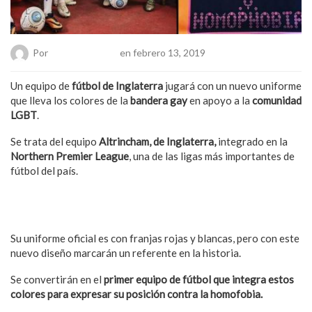
Por
Hanae Pacheco
en febrero 13, 2019
Un equipo de
fútbol de Inglaterra
jugará con un nuevo uniforme
que lleva los colores de la
bandera gay
en apoyo a la
comunidad
LGBT
.
Se trata del equipo
Altrincham, de Inglaterra,
integrado en la
Northern Premier League
, una de las ligas más importantes de
fútbol del país.
También puede interesarte: Futbolista trans se une a equipo
femenil profesional de España
Su uniforme oficial es con franjas rojas y blancas, pero con este
nuevo diseño marcarán un referente en la historia.
Se convertirán en el
primer equipo de fútbol que integra estos
colores para expresar su posición contra la homofobia.