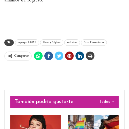
amamos de regreso.
apoyo LGBT
Harry Styles
música
San Francisco
Compartir
También podría gustarte
Todas