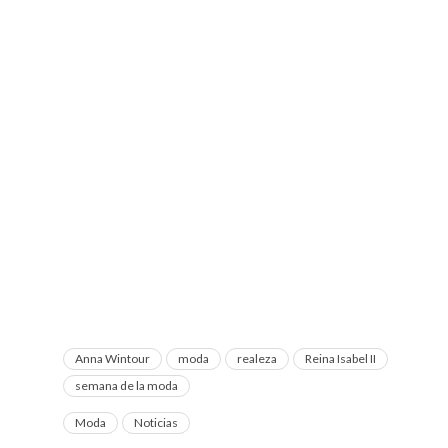
Anna Wintour
moda
realeza
Reina Isabel II
semana de la moda
Moda
Noticias