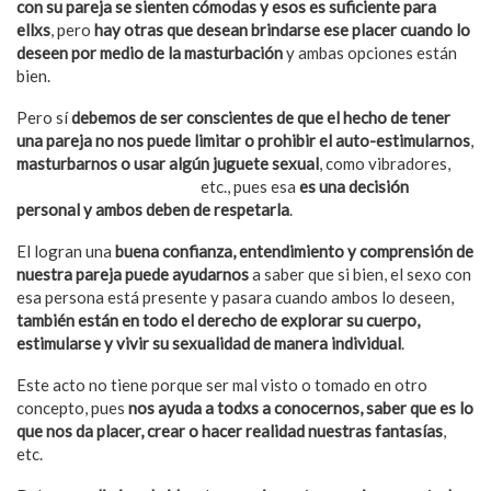
con su pareja se sienten cómodas y esos es suficiente para
ellxs
, pero
hay otras que desean brindarse ese placer cuando lo
deseen por medio de la masturbación
y ambas opciones están
bien.
Pero sí
debemos de ser conscientes de que el hecho de tener
una pareja no nos puede limitar o prohibir el auto-estimularnos
,
masturbarnos o usar algún juguete sexual
, como vibradores,
succionadores de clítoris
etc., pues esa
es una decisión
personal y ambos deben de respetarla
.
El logran una
buena confianza, entendimiento y comprensión de
nuestra pareja puede ayudarnos
a saber que si bien, el sexo con
esa persona está presente y pasara cuando ambos lo deseen,
también están en todo el derecho de explorar su cuerpo,
estimularse y vivir su sexualidad de manera individual
.
Este acto no tiene porque ser mal visto o tomado en otro
concepto, pues
nos ayuda a todxs a conocernos, saber que es lo
que nos da placer, crear o hacer realidad nuestras fantasías
,
etc.