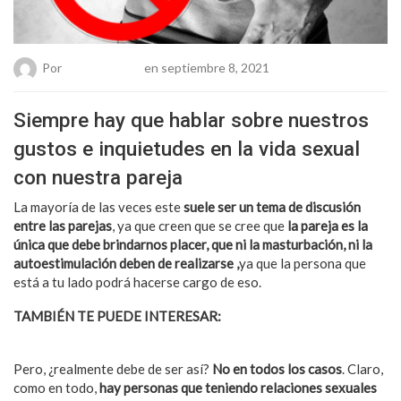
Por
Chueca Team
en septiembre 8, 2021
Siempre hay que hablar sobre nuestros
gustos e inquietudes en la vida sexual
con nuestra pareja
La mayoría de las veces este
suele ser un tema de discusión
entre las parejas
, ya que creen que se cree que
la pareja es la
única que debe brindarnos placer, que ni la masturbación, ni la
autoestimulación deben de realizarse ,
ya que la persona que
está a tu lado podrá hacerse cargo de eso.
TAMBIÉN TE PUEDE INTERESAR:
Así debe ser tu recámara
para que logres tener más sexo
Pero, ¿realmente debe de ser así?
No en todos los casos
. Claro,
como en todo,
hay personas que teniendo relaciones sexuales