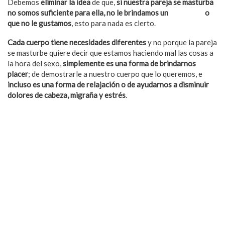
Debemos
eliminar la idea
de que,
si nuestra pareja se masturba
no somos suficiente para ella, no le brindamos un
buen sexo
o
que no le gustamos
, esto para nada es cierto.
Cada cuerpo tiene necesidades diferentes
y no porque la pareja
se masturbe quiere decir que estamos haciendo mal las cosas a
la hora del sexo,
simplemente es una forma de brindarnos
placer
; de demostrarle a nuestro cuerpo que lo queremos, e
incluso es una forma de relajación o de ayudarnos a disminuir
dolores de cabeza, migraña y estrés
.