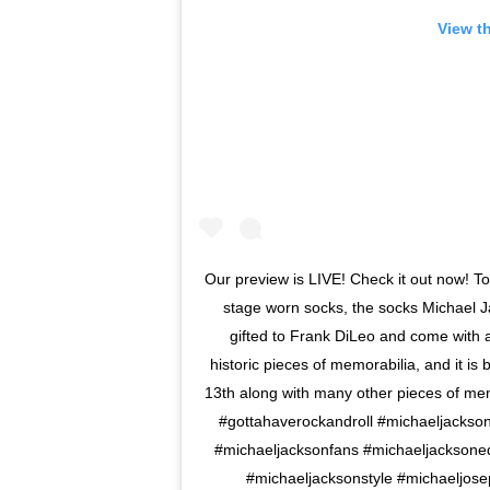
View t
Our preview is LIVE! Check it out now! To
stage worn socks, the socks Michael J
gifted to Frank DiLeo and come with a
historic pieces of memorabilia, and it is
13th along with many other pieces of memorab
#gottahaverockandroll #michaeljackson
#michaeljacksonfans #michaeljacksone
#michaeljacksonstyle #michaeljose