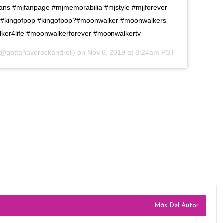
ans #mjfanpage #mjmemorabilia #mjstyle #mjjforever
 #kingofpop #kingofpop?#moonwalker #moonwalkers
er4life #moonwalkerforever #moonwalkertv
@gottahaverockandroll) on
Nov 6, 2019 at 8:24am PST
Más Del Autor