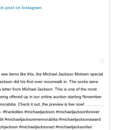
his post on Instagram
 see items like this, the Michael Jackson Motown special
ackson did his first ever moonwalk in. The socks were
 letter from Michael Jackson. This is one of the most
 being offered up in our online auction starting November
ilia. Check it out, the preview is live now! . . . . . . . .
 #frankdileo #michaeljackson #michaeljacksonforever
dit #michaeljacksonmemorabilia #michaeljacksonaward
phjackson #michaeljacksonart #michaeljacksonfan