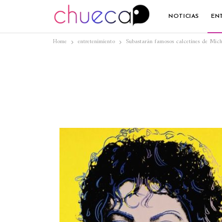
NOTICIAS
EN
Home
entretenimiento
Subastarán famosos calcetines de Mich