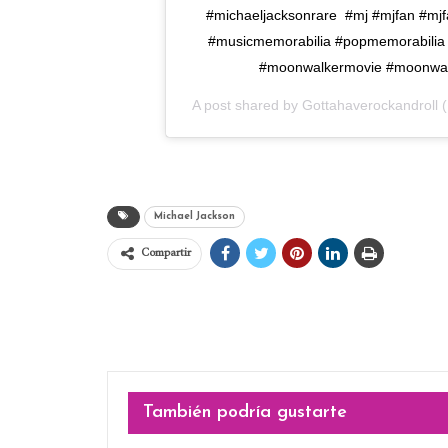
#michaeljacksonrare #mj #mjfan #mjf
#musicmemorabilia #popmemorabilia
#moonwalkermovie #moonwalk
A post shared by
Gottahaverockandroll
(
Michael Jackson
Compartir
También podría gustarte