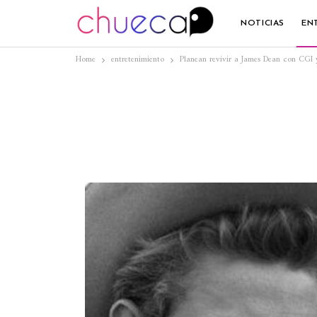
NOTICIAS
EN
Home
entretenimiento
Planean revivir a James Dean con CGI 