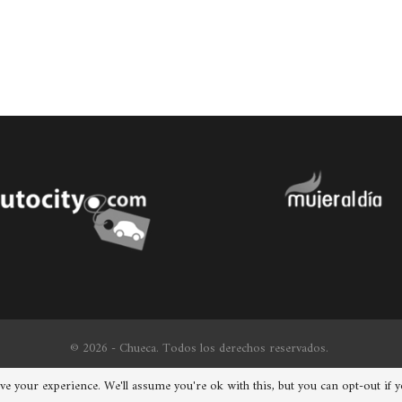
© 2026 - Chueca. Todos los derechos reservados.
e your experience. We'll assume you're ok with this, but you can opt-out if 